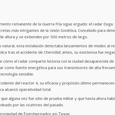
umento remanente de la Guerra Fría sigue erguido: el radar Duga.
secretas más intrigantes de la Unión Soviética. Concebido para det
de altura y se extienden por 500 metros de largo.
natural, esta instalación detectaba lanzamientos de misiles al reb
lica tras el accidente de Chernóbil; antes, su existencia fue nega
ibe cómo el radar comparte historia con la ciudad desaparecida de
lear como fuente energética para sus transmisores de alta frecuen
ecnología sensible.
cidente del reactor 4, su eficacia y propósito último permanecen
ca alcanzó operatividad total.
ea que alguna vez fue sitio de prueba militar y que hasta ahora 
odeado por las cicatrices del pasado.
Propiedad de Exgobernador en Texas