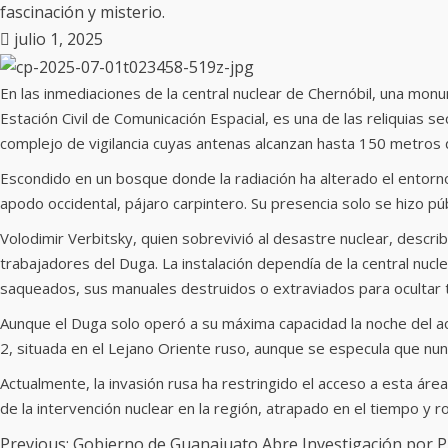
fascinación y misterio.
julio 1, 2025
En las inmediaciones de la central nuclear de Chernóbil, una mon
Estación Civil de Comunicación Espacial, es una de las reliquias 
complejo de vigilancia cuyas antenas alcanzan hasta 150 metros 
Escondido en un bosque donde la radiación ha alterado el entorno 
apodo occidental, pájaro carpintero. Su presencia solo se hizo púb
Volodimir Verbitsky, quien sobrevivió al desastre nuclear, descr
trabajadores del Duga. La instalación dependía de la central nuc
saqueados, sus manuales destruidos o extraviados para ocultar t
Aunque el Duga solo operó a su máxima capacidad la noche del ac
2, situada en el Lejano Oriente ruso, aunque se especula que nun
Actualmente, la invasión rusa ha restringido el acceso a esta ár
de la intervención nuclear en la región, atrapado en el tiempo y r
Previous:
Gobierno de Guanajuato Abre Investigación por 