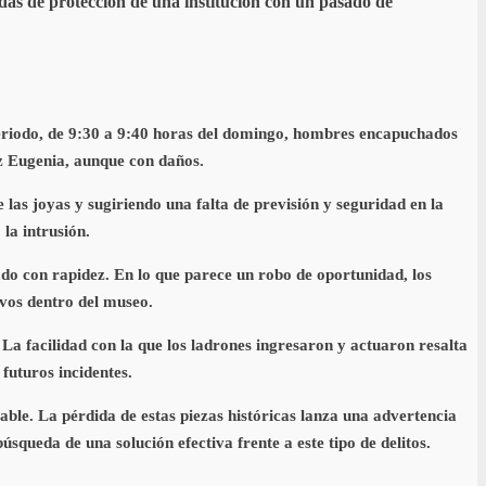
idas de protección de una institución con un pasado de
periodo, de 9:30 a 9:40 horas del domingo, hombres encapuchados
iz Eugenia, aunque con daños.
 las joyas y sugiriendo una falta de previsión y seguridad en la
la intrusión.
do con rapidez. En lo que parece un robo de oportunidad, los
ivos dentro del museo.
 La facilidad con la que los ladrones ingresaron y actuaron resalta
futuros incidentes.
able. La pérdida de estas piezas históricas lanza una advertencia
búsqueda de una solución efectiva frente a este tipo de delitos.