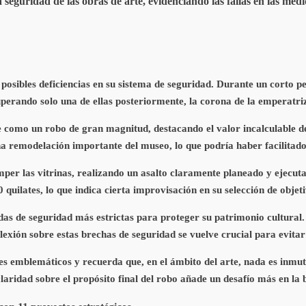
 seguridad de las obras de arte, evidenciando las fallas en las med
posibles deficiencias en su sistema de seguridad. Durante un corto 
uperando solo una de ellas posteriormente, la corona de la emperatr
te como un robo de gran magnitud, destacando el valor incalculable de
na remodelación importante del museo, lo que podría haber facilitado 
r las vitrinas, realizando un asalto claramente planeado y ejecuta
quilates, lo que indica cierta improvisación en su selección de objet
das de seguridad más estrictas para proteger su patrimonio cultural.
lexión sobre estas brechas de seguridad se vuelve crucial para evitar 
res emblemáticos y recuerda que, en el ámbito del arte, nada es inmut
 claridad sobre el propósito final del robo añade un desafío más en la 