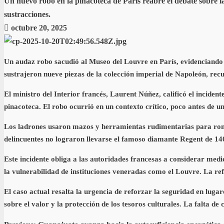
Un nuevo robo en la pinacoteca de París reabre el debate sobre la
sustracciones.
octubre 20, 2025
Un audaz robo sacudió al Museo del Louvre en París, evidenciando 
sustrajeron nueve piezas de la colección imperial de Napoleón, rec
El ministro del Interior francés, Laurent Núñez, calificó el inciden
pinacoteca. El robo ocurrió en un contexto crítico, poco antes de u
Los ladrones usaron mazos y herramientas rudimentarias para rompe
delincuentes no lograron llevarse el famoso diamante Regent de 140 
Este incidente obliga a las autoridades francesas a considerar medi
la vulnerabilidad de instituciones veneradas como el Louvre. La ref
El caso actual resalta la urgencia de reforzar la seguridad en luga
sobre el valor y la protección de los tesoros culturales. La falta de