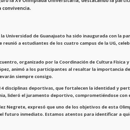
ró la XV Olimpiada Universitaria, destacando la partici
 convivencia.
e la Universidad de Guanajuato ha sido inaugurada con la p
e reunió a estudiantes de los cuatro campus de la UG, celeb
cuentro, organizado por la Coordinación de Cultura Física y 
pez, animó a los participantes al resaltar la importancia de
levarán siempre consigo.
 disciplinas deportivas, que fortalecen la identidad y pert
ia, lideró el juramento deportivo, comprometiéndose con el
nzález Negrete, expresó que uno de los objetivos de esta Ol
 el futuro inmediato. Estamos atentos para identificar a qu