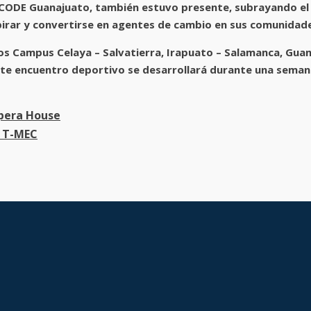
 de CODE Guanajuato, también estuvo presente, subrayando e
spirar y convertirse en agentes de cambio en sus comunidad
 los Campus Celaya – Salvatierra, Irapuato – Salamanca, Gu
 Este encuentro deportivo se desarrollará durante una seman
Opera House
l T-MEC