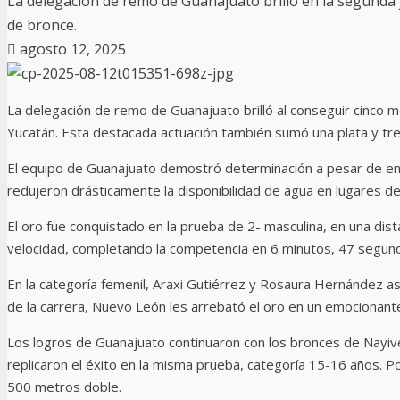
La delegación de remo de Guanajuato brilló en la segunda j
de bronce.
agosto 12, 2025
La delegación de remo de Guanajuato brilló al conseguir cinco m
Yucatán. Esta destacada actuación también sumó una plata y tr
El equipo de Guanajuato demostró determinación a pesar de enf
redujeron drásticamente la disponibilidad de agua en lugares de
El oro fue conquistado en la prueba de 2- masculina, en una di
velocidad, completando la competencia en 6 minutos, 47 segundos
En la categoría femenil, Araxi Gutiérrez y Rosaura Hernández a
de la carrera, Nuevo León les arrebató el oro en un emocionante 
Los logros de Guanajuato continuaron con los bronces de Nayiv
replicaron el éxito en la misma prueba, categoría 15-16 años. P
500 metros doble.