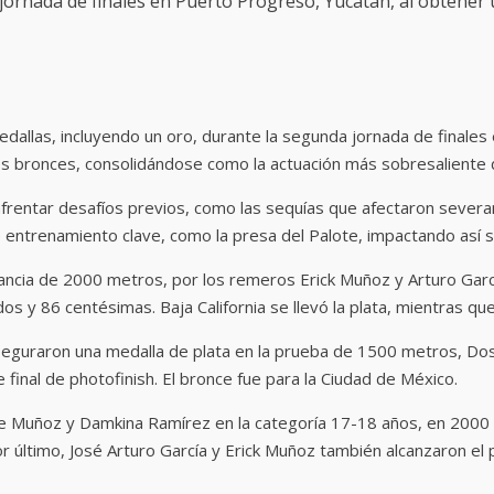
ornada de finales en Puerto Progreso, Yucatán, al obtener un
edallas, incluyendo un oro, durante la segunda jornada de finale
es bronces, consolidándose como la actuación más sobresaliente
rentar desafíos previos, como las sequías que afectaron severam
 entrenamiento clave, como la presa del Palote, impactando así s
stancia de 2000 metros, por los remeros Erick Muñoz y Arturo Gar
 y 86 centésimas. Baja California se llevó la plata, mientras qu
seguraron una medalla de plata en la prueba de 1500 metros, Dos
final de photofinish. El bronce fue para la Ciudad de México.
e Muñoz y Damkina Ramírez en la categoría 17-18 años, en 2000 
or último, José Arturo García y Erick Muñoz también alcanzaron el