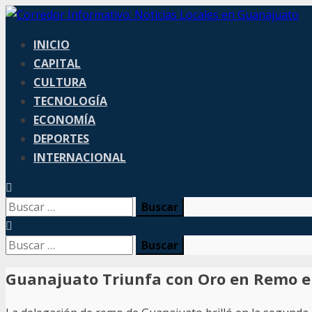
Skip
to
Primary
INICIO
content
Menu
CAPITAL
CULTURA
TECNOLOGÍA
ECONOMÍA
DEPORTES
INTERNACIONAL
Buscar:
Buscar:
Guanajuato Triunfa con Oro en Remo e