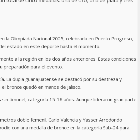
 total de cinco medallas: una de oro, una de plata y tres
s en la Olimpiada Nacional 2025, celebrada en Puerto Progreso,
 del estado en este deporte hasta el momento.
ente a la región en los dos años anteriores. Estas condiciones
u preparación para el evento.
cía. La dupla guanajuatense se destacó por su destreza y
e el bronce quedó en manos de Jalisco.
 sin timonel, categoría 15-16 años. Aunque lideraron gran parte
metros doble femenil. Carlo Valencia y Yasser Arredondo
 podio con una medalla de bronce en la categoría Sub-24 para