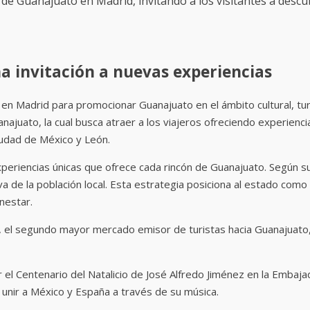
de Guanajuato en Madrid, invitando a los visitantes a descu
a invitación a nuevas experiencias
n Madrid para promocionar Guanajuato en el ámbito cultural, turíst
juato, la cual busca atraer a los viajeros ofreciendo experiencias
iudad de México y León.
periencias únicas que ofrece cada rincón de Guanajuato. Según su 
activa de la población local. Esta estrategia posiciona al estado c
nestar.
a, el segundo mayor mercado emisor de turistas hacia Guanajuato
el Centenario del Natalicio de José Alfredo Jiménez en la Embaja
 unir a México y España a través de su música.