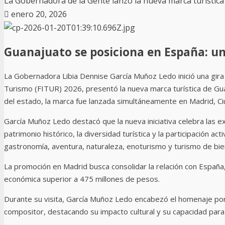
La Gobernadora de la Gente lanzó la nueva marca turística 
enero 20, 2026
Guanajuato se posiciona en España: un
La Gobernadora Libia Dennise García Muñoz Ledo inició una gira e
Turismo (FITUR) 2026, presentó la nueva marca turística de Guana
del estado, la marca fue lanzada simultáneamente en Madrid, C
García Muñoz Ledo destacó que la nueva iniciativa celebra las ex
patrimonio histórico, la diversidad turística y la participación 
gastronomía, aventura, naturaleza, enoturismo y turismo de bie
La promoción en Madrid busca consolidar la relación con Españ
económica superior a 475 millones de pesos.
Durante su visita, García Muñoz Ledo encabezó el homenaje por 
compositor, destacando su impacto cultural y su capacidad para