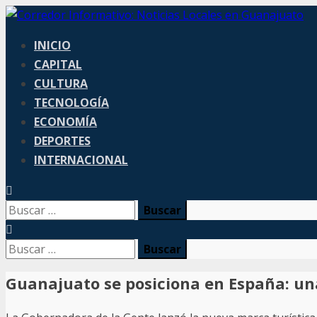
Skip
to
Primary
INICIO
content
Menu
CAPITAL
CULTURA
TECNOLOGÍA
ECONOMÍA
DEPORTES
INTERNACIONAL
Buscar:
Buscar:
Guanajuato se posiciona en España: un